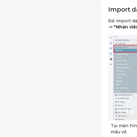
Import d
Để import da
-> "Nhân viê
Tại màn hì
mẫu về