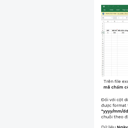
Trên file e
mã chấm c
Đối với cột d
được format 
"yyyy/mm/dd
chuỗi theo 
Dữ liệu
Ngày