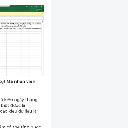
 cột
Mã nhân viên,
là kiểu ngày tháng
biết được là
ặc kiểu dữ liệu là
ềm có thể tính được