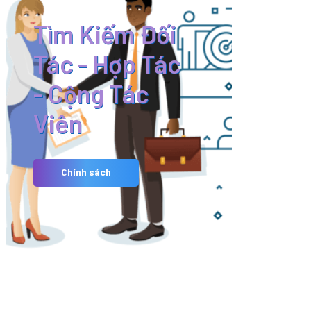
Tìm Kiếm Đối
Tác - Hợp Tác
- Cộng Tác
Viên
Chính sách