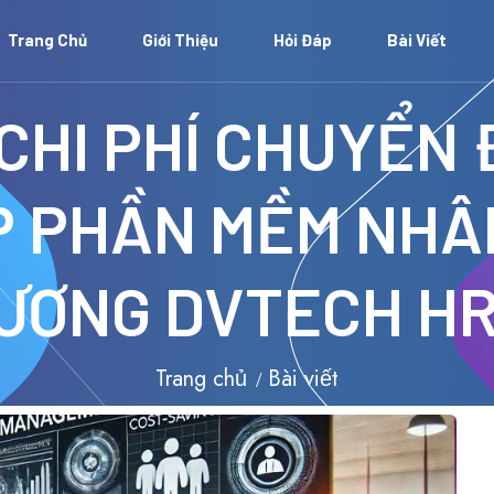
Trang Chủ
Giới Thiệu
Hỏi Đáp
Bài Viết
 CHI PHÍ CHUYỂN 
P PHẦN MỀM NHÂ
ƯƠNG DVTECH H
Trang chủ
Bài viết