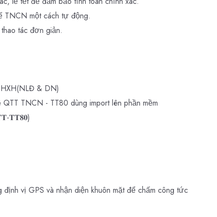
c, lễ tết để đảm bảo tính toán chính xác.
uế TNCN một cách tự động.
 thao tác đơn giản.
à BHXH(NLĐ & DN)
 kê QTT TNCN - TT80 dùng import lên phần mềm
𝐓-𝐓𝐓𝟖𝟎)
định vị GPS và nhận diện khuôn mặt để chấm công tức