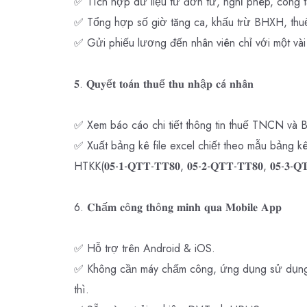
✅ Tích hợp dữ liệu từ đơn từ, nghỉ phép, công tá
✅ Tổng hợp số giờ tăng ca, khấu trừ BHXH, th
✅ Gửi phiếu lương đến nhân viên chỉ với một vài
𝟓. 𝐐𝐮𝐲ế𝐭 𝐭𝐨á𝐧 𝐭𝐡𝐮ế 𝐭𝐡𝐮 𝐧𝐡ậ𝐩 𝐜á 𝐧𝐡â𝐧
✅ Xem báo cáo chi tiết thông tin thuế TNCN v
✅ Xuất bảng kê file excel chiết theo mẫu bảng
HTKK(𝟎𝟓-𝟏-𝐐𝐓𝐓-𝐓𝐓𝟖𝟎, 𝟎𝟓-𝟐-𝐐𝐓𝐓-𝐓𝐓𝟖𝟎, 𝟎𝟓-𝟑-𝐐
6. 𝐂𝐡ấ𝐦 𝐜ô𝐧𝐠 𝐭𝐡ô𝐧𝐠 𝐦𝐢𝐧𝐡 𝐪𝐮𝐚 𝐌𝐨𝐛𝐢𝐥𝐞 𝐀𝐩𝐩
✅ Hỗ trợ trên Android & iOS.
✅ Không cần máy chấm công, ứng dụng sử dụng 
thì.