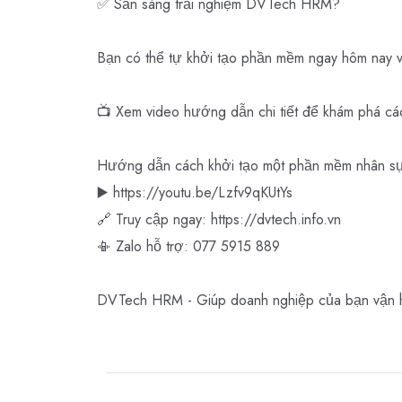
✅ Sẵn sàng trải nghiệm DVTech HRM?
Bạn có thể tự khởi tạo phần mềm ngay hôm nay v
📺 Xem video hướng dẫn chi tiết để khám phá cá
Hướng dẫn cách khởi tạo một phần mềm nhân sự
▶️
https://youtu.be/Lzfv9qKUtYs
🔗 Truy cập ngay:
https://dvtech.info.vn
📳 Zalo hỗ trợ: 077 5915 889
DVTech HRM - Giúp doanh nghiệp của bạn vận h