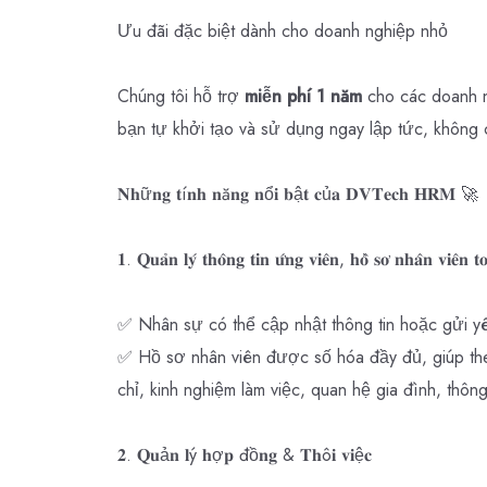
Ưu đãi đặc biệt dành cho doanh nghiệp nhỏ
Chúng tôi hỗ trợ
miễn phí 1 năm
cho các doanh 
bạn tự khởi tạo và sử dụng ngay lập tức, không 
𝐍𝐡ữ𝐧𝐠 𝐭í𝐧𝐡 𝐧ă𝐧𝐠 𝐧ổ𝐢 𝐛ậ𝐭 𝐜ủ𝐚 𝐃𝐕𝐓𝐞𝐜𝐡 𝐇𝐑𝐌 🚀
𝟏.
𝐐𝐮𝐚̉𝐧 𝐥𝐲́ 𝐭𝐡𝐨̂𝐧𝐠 𝐭𝐢𝐧 𝐮̛́𝐧𝐠 𝐯𝐢𝐞̂𝐧, 𝐡𝐨̂̀ 𝐬𝐨̛ 𝐧𝐡𝐚̂𝐧 𝐯𝐢𝐞̂𝐧 𝐭𝐨
✅ Nhân sự có thể cập nhật thông tin hoặc gửi y
✅ Hồ sơ nhân viên được số hóa đầy đủ, giúp the
chỉ, kinh nghiệm làm việc, quan hệ gia đình, thôn
𝟐. 𝐐𝐮ả𝐧 𝐥ý 𝐡ợ𝐩 đồ𝐧𝐠 & 𝐓𝐡ô𝐢 𝐯𝐢ệ𝐜