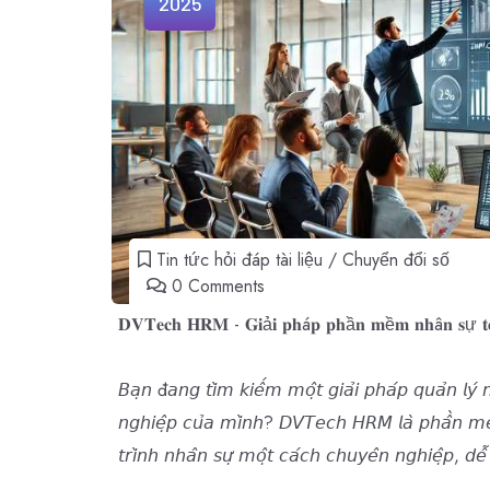
2025
Tin tức hỏi đáp tài liệu / Chuyển đổi số
0 Comments
𝐃𝐕𝐓𝐞𝐜𝐡 𝐇𝐑𝐌 - 𝐆𝐢ả𝐢 𝐩𝐡á𝐩 𝐩𝐡ầ𝐧 𝐦ề𝐦 𝐧𝐡â𝐧 𝐬ự 𝐭
𝘉𝘢̣𝘯 đ𝘢𝘯𝘨 𝘵𝘪̀𝘮 𝘬𝘪𝘦̂́𝘮 𝘮𝘰̣̂𝘵
𝘨𝘪𝘢̉𝘪 𝘱𝘩𝘢́𝘱 𝘲𝘶𝘢̉𝘯 𝘭𝘺́ 
𝘯𝘨𝘩𝘪𝘦̣̂𝘱 𝘤𝘶̉𝘢 𝘮𝘪̀𝘯𝘩? 𝘋𝘝𝘛𝘦𝘤𝘩 𝘏𝘙𝘔 𝘭𝘢̀ 𝘱𝘩𝘢̂̀𝘯 𝘮𝘦̂̀𝘮 
𝘵𝘳𝘪̀𝘯𝘩 𝘯𝘩𝘢̂𝘯 𝘴𝘶̛̣ 𝘮𝘰̣̂𝘵 𝘤𝘢́𝘤𝘩 𝘤𝘩𝘶𝘺𝘦̂𝘯 𝘯𝘨𝘩𝘪𝘦̣̂𝘱, 𝘥𝘦̂̃