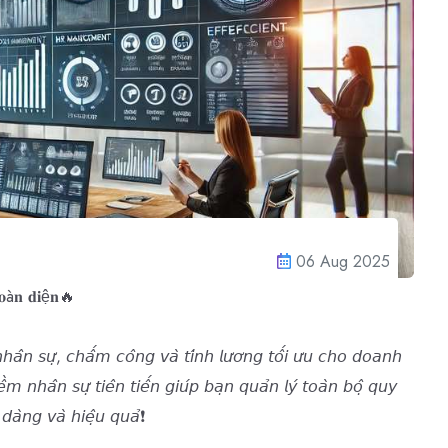
06 Aug 2025
𝐨à𝐧 𝐝𝐢ệ𝐧🔥
𝘩𝘢̂𝘯 𝘴𝘶̛̣, 𝘤𝘩𝘢̂́𝘮 𝘤𝘰̂𝘯𝘨 𝘷𝘢̀ 𝘵𝘪́𝘯𝘩 𝘭𝘶̛𝘰̛𝘯𝘨
𝘵𝘰̂́𝘪 𝘶̛𝘶 𝘤𝘩𝘰 𝘥𝘰𝘢𝘯𝘩
𝘯𝘩𝘢̂𝘯 𝘴𝘶̛̣ 𝘵𝘪𝘦̂𝘯 𝘵𝘪𝘦̂́𝘯 𝘨𝘪𝘶́𝘱 𝘣𝘢̣𝘯 𝘲𝘶𝘢̉𝘯 𝘭𝘺́ 𝘵𝘰𝘢̀𝘯 𝘣𝘰̣̂ 𝘲𝘶𝘺
 𝘥𝘢̀𝘯𝘨 𝘷𝘢̀ 𝘩𝘪𝘦̣̂𝘶 𝘲𝘶𝘢̉❗