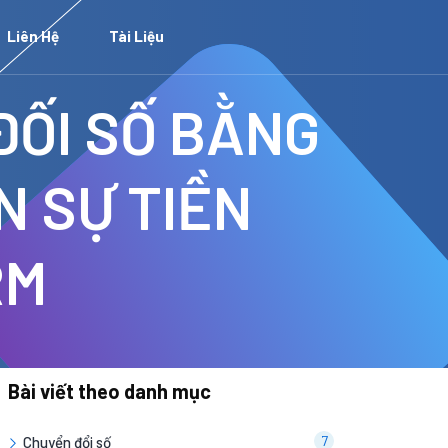
Liên Hệ
Tài Liệu
ĐỐI SỐ BẰNG
N SỰ TIỀN
RM
Bài viết theo danh mục
7
Chuyển đổi số