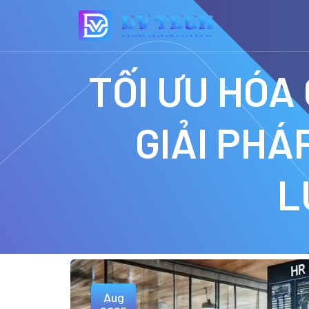
TỐI ƯU HÓA
GIẢI PHÁ
L
Aug