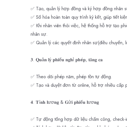
✅ Tạo, quản lý hợp đồng và ký hợp đồng nhân s
✅ Số hóa hoàn toàn quy trình ký kết, giúp tiết kiệ
✅ Khi nhân viên thôi việc, hệ thống hỗ trợ tạo ph
nhân sự.
✅ Quản lý các quyết định nhân sự(điều chuyển, l
𝟑. 𝐐𝐮ả𝐧 𝐥ý 𝐩𝐡𝐢ế𝐮 𝐧𝐠𝐡ỉ 𝐩𝐡é𝐩, 𝐭ă𝐧𝐠 𝐜𝐚
✅ Theo dõi phép năm, phép tồn tự động.
✅ Tạo và duyệt đơn từ online, hỗ trợ nhiều cấp p
𝟒. 𝐓í𝐧𝐡 𝐥ươ𝐧𝐠 & 𝐆ử𝐢 𝐩𝐡𝐢ế𝐮 𝐥ươ𝐧𝐠
✅ Tự động tổng hợp dữ liệu chấm công, check-in