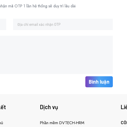
hận mã OTP 1 lần hệ thống sẽ duy trì lâu dài
Bình luận
kết
Dịch vụ
Li
CÔ
hủ
Phần mềm DVTECH-HRM